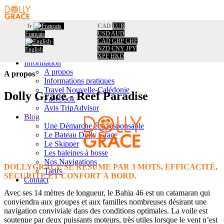
fr
CAD
EUR
USD
AUD
Français
Accueil
CAD
GBP
CHF
Réservation
Accueil
/
NZD
CNY
JPY
English
Calendrier
A propos
XPF
HKD
Information
A propos
A propos
Informations pratiques
Travel Nouvelle-Calédonie
Dolly Grace - Reef Paradise
Facebook
Avis TripAdvisor
Blog
Une Démarche éco responsable
Le Bateau Dolly Grace
Le Skipper
Les baleines à bosse
Nos Navigations
DOLLYGRACE SE RÉSUME PAR 3 MOTS, EFFICACITÉ,
Tarifs
SÉCURITÉ ET CONFORT À BORD.
Contact
Avec ses 14 mètres de longueur, le Bahia 46 est un catamaran qui
conviendra aux groupes et aux familles nombreuses désirant une
navigation conviviale dans des conditions optimales. La voile est
soutenue par deux puissants moteurs, très utiles lorsque le vent n’est