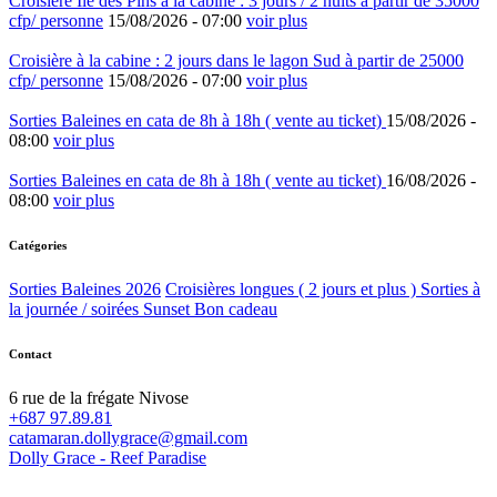
Croisière Ile des Pins à la cabine : 3 jours / 2 nuits à partir de 35000
cfp/ personne
15/08/2026 -
07:00
voir plus
Croisière à la cabine : 2 jours dans le lagon Sud à partir de 25000
cfp/ personne
15/08/2026 -
07:00
voir plus
Sorties Baleines en cata de 8h à 18h ( vente au ticket)
15/08/2026 -
08:00
voir plus
Sorties Baleines en cata de 8h à 18h ( vente au ticket)
16/08/2026 -
08:00
voir plus
Catégories
Sorties Baleines 2026
Croisières longues ( 2 jours et plus )
Sorties à
la journée / soirées Sunset
Bon cadeau
Contact
6 rue de la frégate Nivose
+687 97.89.81
catamaran.dollygrace@gmail.com
Dolly Grace - Reef Paradise