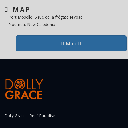
MAP
Port Moselle, 6 rue de la frégate Nivose
Noumea, New Caledonia
Map
Dolly Grace - Reef Paradise