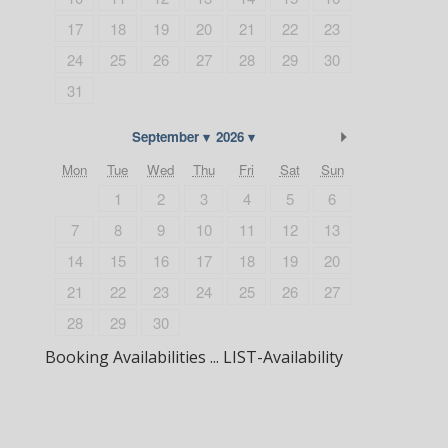
17
18
19
20
21
22
23
24
25
26
27
28
29
30
31
Next Month
September
2026
Mon
Tue
Wed
Thu
Fri
Sat
Sun
1
2
3
4
5
6
7
8
9
10
11
12
13
14
15
16
17
18
19
20
21
22
23
24
25
26
27
28
29
30
Booking Availabilities ... LIST-Availability