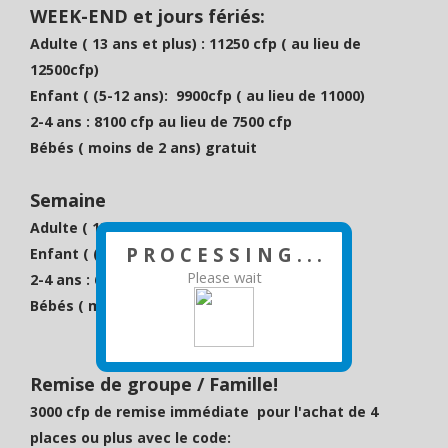
WEEK-END et jours fériés:
Adulte ( 13 ans et plus) : 11250 cfp ( au lieu de
12500cfp)
Enfant ( (5-12 ans): 9900cfp ( au lieu de 11000)
2-4 ans : 8100 cfp au lieu de 7500 cfp
Bébés ( moins de 2 ans) gratuit
Semaine
Adulte ( 13 ans et plus) : 9500 cfp
P R O C E S S I N G . . .
Enfant ( (5-12 ans): 8460 cfp
Please wait
2-4 ans : 6840 cfp
Bébés ( moins de 2 ans) gratuit
Remise de groupe / Famille!
3000 cfp de remise immédiate pour l'achat de 4
places ou plus avec le code: