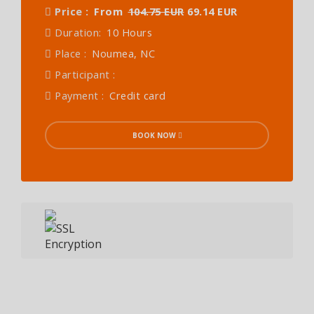
Price :
From
104.75 EUR
69.14 EUR
Duration:
10 Hours
Place :
Noumea, NC
Participant :
Payment :
Credit card
BOOK NOW