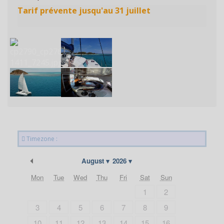
Timezone :
Previous Month
August
2026
Mon
Tue
Wed
Thu
Fri
Sat
Sun
1
2
3
4
5
6
7
8
9
10
11
12
13
14
15
16