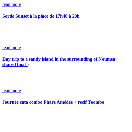
read more
Sortie Sunset à la place de 17h40 à 20h
read more
Day trip to a sandy island in the surrounding of Noumea (
shared boat )
read more
Journée cata combo Phare Amédée + recif Toombo