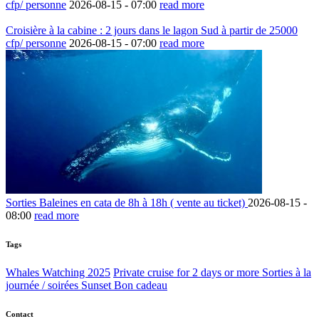
cfp/ personne
2026-08-15 -
07:00
read more
Croisière à la cabine : 2 jours dans le lagon Sud à partir de 25000
cfp/ personne
2026-08-15 -
07:00
read more
Sorties Baleines en cata de 8h à 18h ( vente au ticket)
2026-08-15 -
08:00
read more
Tags
Whales Watching 2025
Private cruise for 2 days or more
Sorties à la
journée / soirées Sunset
Bon cadeau
Contact