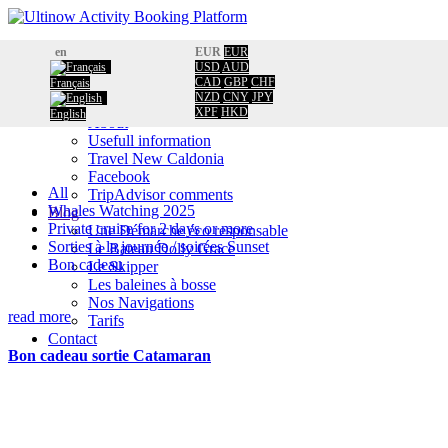
Home
en
EUR
EUR
Booking
USD
AUD
CAD
GBP
CHF
Français
Calendar
NZD
CNY
JPY
Information
XPF
HKD
English
About
Usefull information
Travel New Caldonia
Facebook
All
TripAdvisor comments
Whales Watching 2025
Blog
Private cruise for 2 days or more
Une Démarche éco responsable
Sorties à la journée / soirées Sunset
Le Bateau Dolly Grace
Bon cadeau
Le Skipper
Les baleines à bosse
Nos Navigations
read more
Tarifs
Contact
Bon cadeau sortie Catamaran