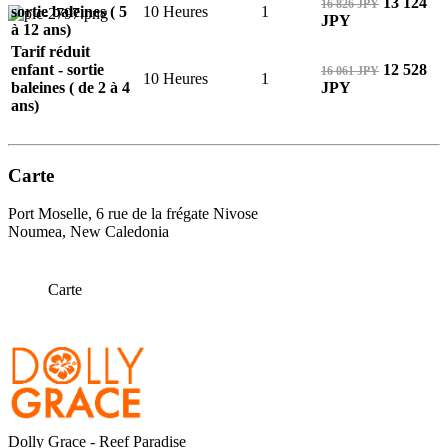
13 124
16 826 JPY
sortie baleines ( 5
10 Heures
1
JPY
à 12 ans)
Tarif réduit
enfant - sortie
12 528
16 061 JPY
10 Heures
1
baleines ( de 2 à 4
JPY
ans)
Carte
Port Moselle, 6 rue de la frégate Nivose
Noumea, New Caledonia
Carte
Dolly Grace - Reef Paradise