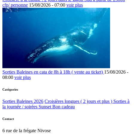
cfp/ personne
15/08/2026 -
07:00
voir plus
Sorties Baleines en cata de 8h à 18h ( vente au ticket)
15/08/2026 -
08:00
voir plus
Catégories
Sorties Baleines 2026
Croisières longues ( 2 jours et plus )
Sorties à
la journée / soirées Sunset
Bon cadeau
Contact
6 rue de la frégate Nivose