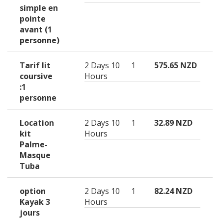
simple en
pointe
avant (1
personne)
Tarif lit
2 Days 10
1
575.65 NZD
coursive
Hours
:1
personne
Location
2 Days 10
1
32.89 NZD
kit
Hours
Palme-
Masque
Tuba
option
2 Days 10
1
82.24 NZD
Kayak 3
Hours
jours