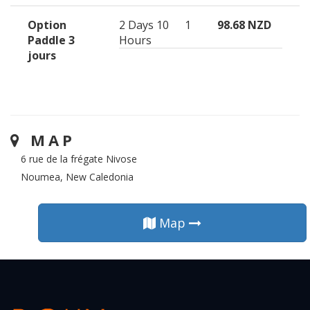
Option
2 Days 10
1
98.68 NZD
Paddle 3
Hours
jours
MAP
6 rue de la frégate Nivose
Noumea, New Caledonia
Map