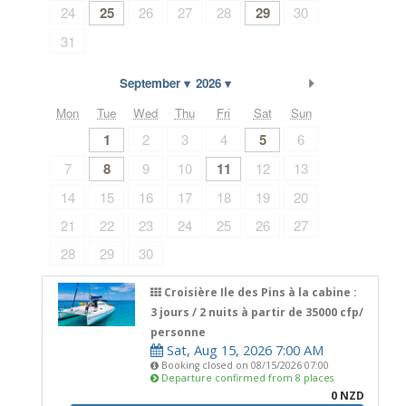
24
25
26
27
28
29
30
31
Next Month
September
2026
Mon
Tue
Wed
Thu
Fri
Sat
Sun
1
2
3
4
5
6
7
8
9
10
11
12
13
14
15
16
17
18
19
20
21
22
23
24
25
26
27
28
29
30
Croisière Ile des Pins à la cabine :
3 jours / 2 nuits à partir de 35000 cfp/
personne
Sat, Aug 15, 2026 7:00 AM
Booking closed on 08/15/2026 07:00
Departure confirmed from 8 places
0 NZD