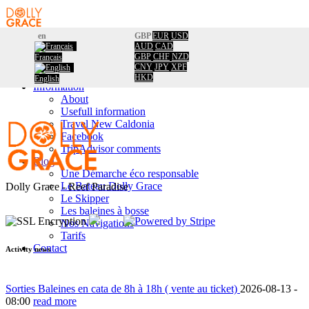
en
GBP
EUR
USD
AUD
CAD
Home
GBP
CHF
NZD
Français
Booking
CNY
JPY
XPF
Calendar
HKD
English
Information
About
Usefull information
Travel New Caldonia
Facebook
TripAdvisor comments
Blog
Une Démarche éco responsable
Le Bateau Dolly Grace
Dolly Grace - Reef Paradise
Le Skipper
Les baleines à bosse
Nos Navigations
Tarifs
Contact
Activity news
Sorties Baleines en cata de 8h à 18h ( vente au ticket)
2026-08-13 -
08:00
read more