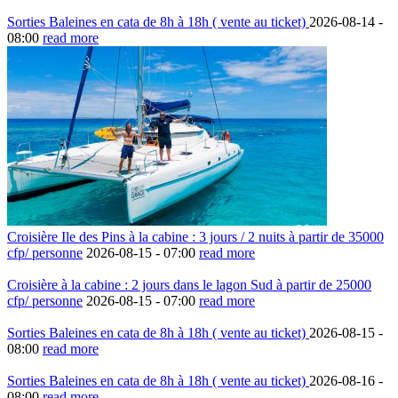
Sorties Baleines en cata de 8h à 18h ( vente au ticket)
2026-08-14 -
08:00
read more
Croisière Ile des Pins à la cabine : 3 jours / 2 nuits à partir de 35000
cfp/ personne
2026-08-15 -
07:00
read more
Croisière à la cabine : 2 jours dans le lagon Sud à partir de 25000
cfp/ personne
2026-08-15 -
07:00
read more
Sorties Baleines en cata de 8h à 18h ( vente au ticket)
2026-08-15 -
08:00
read more
Sorties Baleines en cata de 8h à 18h ( vente au ticket)
2026-08-16 -
08:00
read more