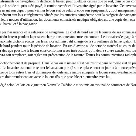
es instruments de navigation, ni déplacer le bateau pour quelques causes que ce soit, dans le cas c
rsque le solde du prix a été payé, la caution versée et l’inventaire signé par le locataire. Cet in
avant son départ, pour vérifier le bon état de celui-ci et de son équipement. ; Tout manquement à
ormément aux lois et règlements édictés par les autorités compétente pour la catégorie de navigat
t leurs notices d’utilisation, les documents et matériels nautique obligatoires, une copie de l’acte 
au bateau et à la navigation.
ar l’assurance et la catégorie de navigation. Le chef de bord assure le loueur de ses connaissan
é du bateau pendant la prise en charge ainsi que son entretien courant. Le locataire s’engage à resp
ux interdictions édictés par le service administratif chargé de la surveillance de la navigation. L
e bord pendant toute la période de location. En cas d’avarie ou de perte de matériel au cours de la
tacter dès que possible le loueur et se conformer à ses instructions qu’il devra suivre exactement.
devra soit remplacer, soit régler sur présentation de la facture. Toutes les communications radioph
nctionnement et de propreté. Dans le cas où le navire n’est pas restitué dans le même état de prop
Le locataire est tenu de rentrer le bateau au port (à son emplacement) au jour et à l’heure prévus
e de tous autres frais et dommages de toute autre nature auxquels le loueur serait éventuellement 
ire doit prendre contact avec le loueur dès que possible et s’entendre avec lui.
a réglé selon les lois en vigueur en Nouvelle Calédonie et soumis au tribunal de commerce de N