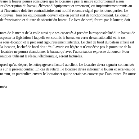
ontraire le loueur pourra considérer que le locataire a pris le navire conformément à son
ventaire (description du bateau, élément d’équipement et armement) est impérativement remis au
 l’inventaire doit être contradictoirement notifié et contre signé par les deux parties. Le
ion prévue. Tous les équipements doivent être en parfait état de fonctionnement. Le loueur
de francisation et du titre de sécurité du bateau. Le livre de bord, fourni par le loueur, doit
ces de la mer et de la voile ainsi que ses capacités à prendre la responsabilité d’un bateau de
ecter la législation à laquelle est soumis le bateau en vertu de sa nationalité et, le cas
a sous-location et le prêt sont rigoureusement interdits. Le chef de bord du bateau affrété est
 location, le chef de bord doit : *si l’avarie est légère et n’empêche pas la poursuite de la
 Le locataire ne pourra abandonner le bateau qu’avec l’autorisation expresse du loueur. Pour
oniques utilisant le réseau téléphonique, seront facturées.
reté qu’au départ, le nettoyage sera facturé au client. Le locataire devra signaler son arrivée
 sur le présent contrat. En cas de retard , le locataire devra informer le loueur et sera tenu de
tenu, en particulier, envers le locataire et qui ne serait pas couvert par l’assurance. En outre
ouméa.