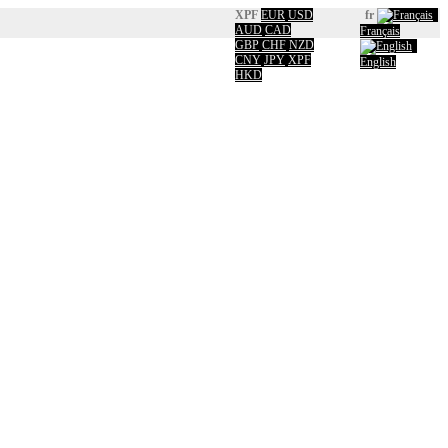
XPF
EUR
USD
fr
AUD
CAD
Français
GBP
CHF
NZD
CNY
JPY
XPF
English
HKD