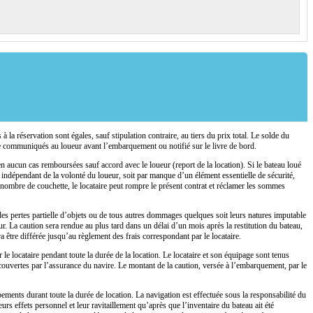
 la réservation sont égales, sauf stipulation contraire, au tiers du prix total. Le solde du
re communiqués au loueur avant l’embarquement ou notifié sur le livre de bord.
 en aucun cas remboursées sauf accord avec le loueur (report de la location). Si le bateau loué
 indépendant de la volonté du loueur, soit par manque d’un élément essentielle de sécurité,
nombre de couchette, le locataire peut rompre le présent contrat et réclamer les sommes
, des pertes partielle d’objets ou de tous autres dommages quelques soit leurs natures imputable
ueur. La caution sera rendue au plus tard dans un délai d’un mois après la restitution du bateau,
 être différée jusqu’au règlement des frais correspondant par le locataire.
e locataire pendant toute la durée de la location. Le locataire et son équipage sont tenus
couvertes par l’assurance du navire. Le montant de la caution, versée à l’embarquement, par le
pements durant toute la durée de location. La navigation est effectuée sous la responsabilité du
rs effets personnel et leur ravitaillement qu’après que l’inventaire du bateau ait été