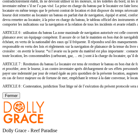
contradictoirement établi, ils ne devront utiliser ni les moteurs, ni les toilettes du bord, ni l
inventaire même s’il ne l’a pas visé. La prise en charge du bateau par le locataire est faite lo
locataire en même temps que le présent contrat de location et doit disposer du temps nécessaire 
loueur doit remettre au locataire un bateau en parfait état de navigation, équipé et armé, conf
devra remettre au locataire, à la prise en charge du bateau, le tableau officiel des instruments e
comporter les indications sur la navigation et la relation de tous les incidents et avarie relatifs 
ARTICLE 6 : utilisation du bateau La zone maximale de navigation autorisée est celle couverte p
plaisance avec un équipage compétent. Il assure de ce fait le maintien en bon état de navigabilit
échéant, en vertu de la nationalité des eaux qu’il fréquente. Il répondra seul des manquements a
responsable en vertu des lois et règlements sur la navigation de plaisance de la tenue du livre d
croisière : en avertir le loueur. *si l’avarie ou la perte du matériel est plus importante : con
toute location, les consommables (carburant, gaz, ... etc.) sont à la charge du locataire, qu’il 
ARTICLE 7 : Restitution du bateau Le locataire est tenu de restituer le bateau en bon état de fo
et procéder, avec le loueur, à un contre-inventaire après déchargement de ses effets personnels. 
payer une indemnité par jour de retard égale au prix quotidien de la présente location, augmenté
en cas de force majeure ou de fortune de mer, empêchant le retour à la date convenue, le locata
ARTICLE 8 : Contestation, juridiction Tout litige né de l’exécution du présent protocole ser
Fermer
Dolly Grace - Reef Paradise