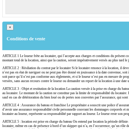
×
Conditions de vente
ARTICLE 1 Le loueur frète au locataire, qui l’accepte aux charges et conditions du présent contra
montant total de la location, ainsi que la caution, seront impérativement versés au plus tard
ARTICLE 2 : Résiliation du contrat par le locataire Si le locataire renonce à la location, il de
n’est pas en état de naviguer ou ne peut pas être donné en jouissance à la date convenue, soit
soit parce qu’il n’est pas conforme aux règlements, et si le loueur n’est pas en mesure de pr
versées, sans aucun recours contre le loueur ou demander un report de la location à une date u
ARTICLE 3 : Objet et restitution de la location La caution versée à la prise en charge du batea
au locataire. Le montant de la caution ne constitue pas la limite de responsabilité du locataire.
sauf en cas de détérioration du bien loué ou de pertes non couvertes par l’assurance, qui sont 
ARTICLE 4 : Assurance du bateau et franchise Le propriétaire a souscrit une police d’assurance
d’avoir une assurance responsabilité civile personnelle couvrant les dommages corporels et ma
locataire au loueur, représente sa responsabilité par rapport au loueur. Le loueur reste son pr
ARTICLE 5 : location est prise en charge du bateau On entend par location la période définie à 
locataire, même en cas de présence à bord d’un skipper qui n’a, en l’occurrence, qu’un rôle de 