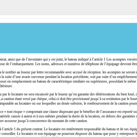
t, ainsi que de l’inventaire qui y est joint, le bateau indiqué à l’article 1 Les acomptes versées à
 le jour de l’embarquement. Les noms, adresses et numéros de téléphone de l’équipage devront êt
vra le notifier au loueur par lettre recommandée avec accusé de réception. les acomptes ne seront
 à la suite d’une avarie survenue pendant la location précédente, soit par suite d’un empêchement
oposer en remplacement un bateau de caractéristique similaire ou supérieures, possédant le même 
ltérieure.
u par le locataire ne sera encaissée par le loueur qu’en garantie des détériorations du bien loué
 La caution étant versé par chèque, celui-ci doit être provisionné jusqu’à sa restitution par le lo
imputable au locataire ou sur lesquelles un doute subsiste, le remboursement de la caution pourra
 « tout risque » comportant une clause disposant que le bénéfice de l’assurance est reporté sur l
tériels causés à autrui et à eux-mêmes pendant la durée de la location, en dehors des garanties 
opre assureur jusqu’à concurrence du montant de cette caution.
l’article 1 du présent contrat. Le locataire est entièrement responsable du bateau et de ses équi
conseiller. Le locataire et son équipage ne pourront disposer du bateau que pour y entreposer leu