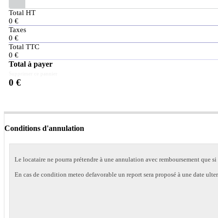
Payer Tout
Total HT
0
€
Taxes
0
€
Total TTC
0
€
Total à payer
Supprimer ce pannier
0
€
Conditions d'annulation
Le locataire ne pourra prétendre à une annulation avec remboursement que si la 
En cas de condition meteo defavorable un report sera proposé à une date ulter