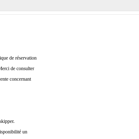
tique de réservation
erci de consulter
cente concernant
skipper.
isponibilité un