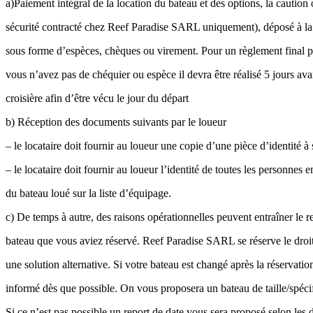
a)Paiement intégral de la location du bateau et des options, la caution
sécurité contracté chez Reef Paradise SARL uniquement), déposé à la
sous forme d’espèces, chèques ou virement. Pour un règlement final p
vous n’avez pas de chéquier ou espèce il devra être réalisé 5 jours avan
croisière afin d’être vécu le jour du départ
b) Réception des documents suivants par le loueur
– le locataire doit fournir au loueur une copie d’une pièce d’identité 
– le locataire doit fournir au loueur l’identité de toutes les personnes
du bateau loué sur la liste d’équipage.
c) De temps à autre, des raisons opérationnelles peuvent entraîner le
bateau que vous aviez réservé. Reef Paradise SARL se réserve le droit
une solution alternative. Si votre bateau est changé après la réservatio
informé dès que possible. On vous proposera un bateau de taille/spécif
Si ce n’est pas possible un report de date vous sera proposé selon les d