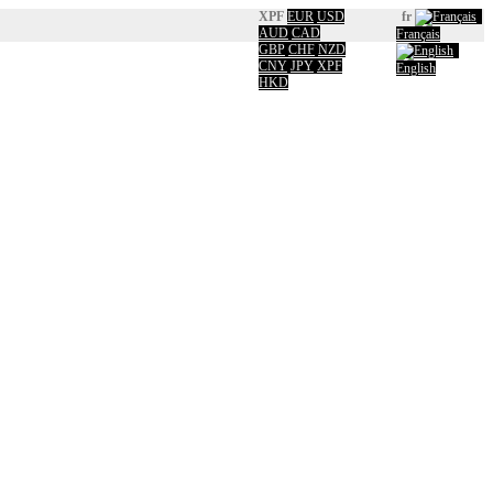
XPF
EUR
USD
fr
AUD
CAD
Français
GBP
CHF
NZD
CNY
JPY
XPF
English
HKD