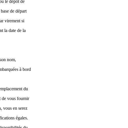
 ou le dépôt de
 base de départ
ar virement si
t la date de la
à son nom,
 embarquées à bord
 remplacement du
 de vous fournir
n, vous en serez
ications égales.
isponibilités du