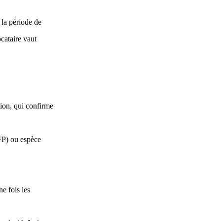
t la période de
ocataire vaut
tion, qui confirme
CFP) ou espèce
e fois les