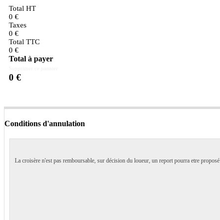
Total HT
0
€
Taxes
0
€
Total TTC
0
€
Total à payer
Supprimer ce pannier
0
€
Conditions d'annulation
La croisère n'est pas remboursable, sur décision du loueur, un report pourra etre propos