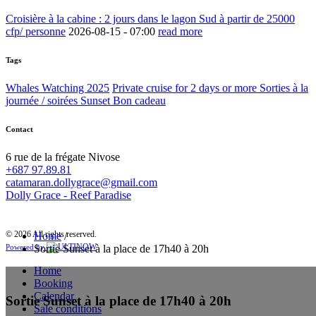
Croisière à la cabine : 2 jours dans le lagon Sud à partir de 25000
cfp/ personne
2026-08-15 -
07:00
read more
Tags
Whales Watching 2025
Private cruise for 2 days or more
Sorties à la
journée / soirées Sunset
Bon cadeau
Contact
6 rue de la frégate Nivose
+687 97.89.81
catamaran.dollygrace@gmail.com
Dolly Grace - Reef Paradise
© 2026 All rights reserved.
Home
/
Sortie Sunset à la place de 17h40 à 20h
Powered by
Home
Booking
Calendar
Sortie Sunset à la place de 17h40 à 20h
Sale conditions