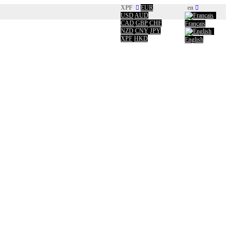
XPF
EUR
en
USD
AUD
CAD
GBP
CHF
Français
NZD
CNY
JPY
XPF
HKD
English