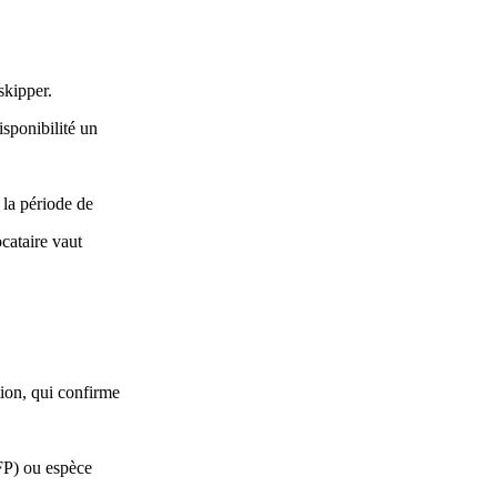
skipper.
isponibilité un
t la période de
ocataire vaut
tion, qui confirme
CFP) ou espèce