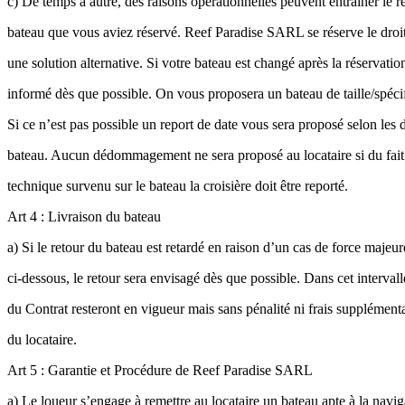
c) De temps à autre, des raisons opérationnelles peuvent entraîner le
bateau que vous aviez réservé. Reef Paradise SARL se réserve le droit
une solution alternative. Si votre bateau est changé après la réservatio
informé dès que possible. On vous proposera un bateau de taille/spécif
Si ce n’est pas possible un report de date vous sera proposé selon les d
bateau. Aucun dédommagement ne sera proposé au locataire si du fai
technique survenu sur le bateau la croisière doit être reporté.
Art 4 : Livraison du bateau
a) Si le retour du bateau est retardé en raison d’un cas de force majeur
ci-dessous, le retour sera envisagé dès que possible. Dans cet intervall
du Contrat resteront en vigueur mais sans pénalité ni frais supplémenta
du locataire.
Art 5 : Garantie et Procédure de Reef Paradise SARL
a) Le loueur s’engage à remettre au locataire un bateau apte à la navi