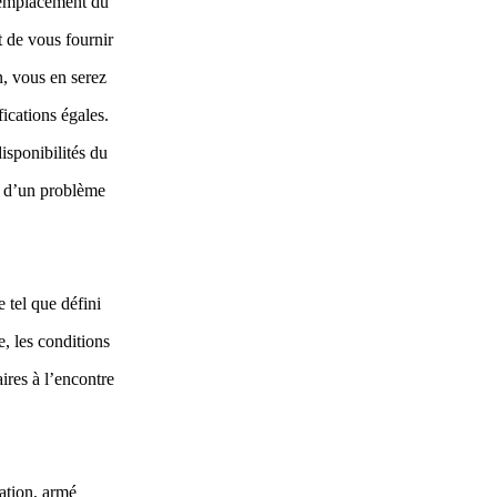
 remplacement du
 de vous fournir
n, vous en serez
ications égales.
isponibilités du
t d’un problème
e tel que défini
e, les conditions
ires à l’encontre
gation, armé