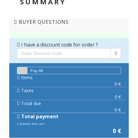
SUMMARY
BUYER QUESTIONS
I have a discount code for order ?
Pay All
Items
0
€
Taxes
0
€
Total due
0
€
Total payment
Delete this cart
0
€