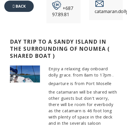
BACK
+687
catamaran.dol
97.89.81
TO
EVENTS
DAY TRIP TO A SANDY ISLAND IN
THE SURROUNDING OF NOUMEA (
SHARED BOAT )
Enjoy a relaxing day onboard
dolly grace. from 8am to 17pm .
departure is from Port Moselle
the catamaran will be shared with
other guests but don't worry,
there will be room for everbody
as the catamarn is 46 foot long
with plenty of space in the deck
and in the severals saloon