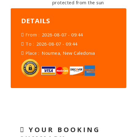
protected from the sun
DETAILS
From :
2026-08-07 - 09:44
To :
2026-08-07 - 09:44
Place :
Noumea, New Caledonia
YOUR BOOKING